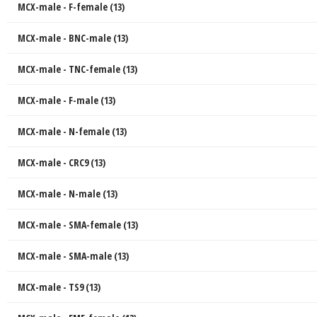
MCX-male - F-female (13)
MCX-male - BNC-male (13)
MCX-male - TNC-female (13)
MCX-male - F-male (13)
MCX-male - N-female (13)
MCX-male - CRC9 (13)
MCX-male - N-male (13)
MCX-male - SMA-female (13)
MCX-male - SMA-male (13)
MCX-male - TS9 (13)