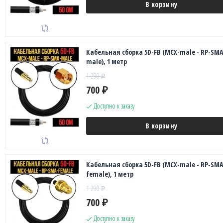
В корзину
Кабельная сборка 5D-FB (MCX-male - RP-SMA
male), 1 метр
1 290
₽
700
₽
Доступно к заказу
В корзину
Кабельная сборка 5D-FB (MCX-male - RP-SMA
female), 1 метр
1 290
₽
700
₽
Доступно к заказу