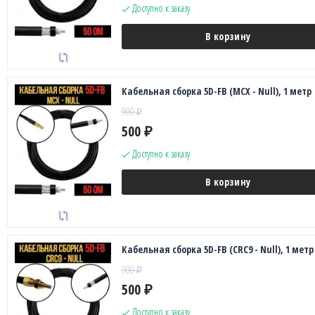
Доступно к заказу
В корзину
Кабельная сборка 5D-FB (MCX - Null), 1 метр
900
₽
500
₽
Доступно к заказу
В корзину
Кабельная сборка 5D-FB (CRC9 - Null), 1 метр
900
₽
500
₽
Доступно к заказу