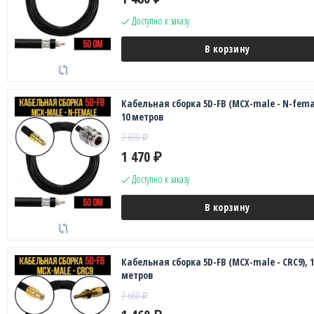
Доступно к заказу
В корзину
Кабельная сборка 5D-FB (MCX-male - N-fema
10 метров
2 690
₽
1 470
₽
Доступно к заказу
В корзину
Кабельная сборка 5D-FB (MCX-male - CRC9), 1
метров
2 680
₽