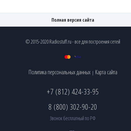
Полная версия сайта
© 2015-2020 Radiostuff.ru - все для построения сетей
Политика персональных данных
Карта сайта
|
+7 (812) 424-33-95
8 (800) 302-90-20
Звонок бесплатный по РФ