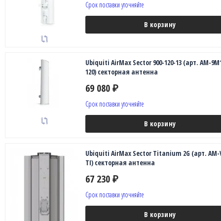
Срок поставки уточняйте
В корзину
Ubiquiti AirMax Sector 900-120-13 (арт. AM-9M
120) секторная антенна
69 080
₽
Срок поставки уточняйте
В корзину
Ubiquiti AirMax Sector Titanium 2G (арт. AM-
TI) секторная антенна
67 230
₽
Срок поставки уточняйте
В корзину