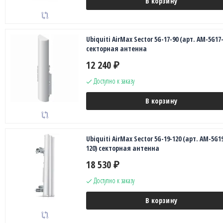
В корзину
Ubiquiti AirMax Sector 5G-17-90 (арт. AM-5G17-
секторная антенна
12 240
₽
Доступно к заказу
В корзину
Ubiquiti AirMax Sector 5G-19-120 (арт. AM-5G1
120) секторная антенна
18 530
₽
Доступно к заказу
В корзину