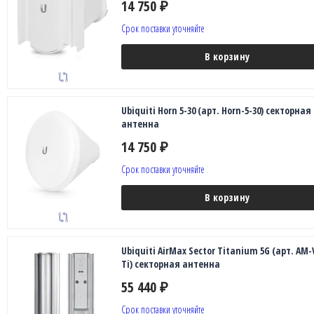
14 750
₽
Срок поставки уточняйте
В корзину
Ubiquiti Horn 5-30 (арт. Horn-5-30) секторная
антенна
14 750
₽
Срок поставки уточняйте
В корзину
Ubiquiti AirMax Sector Titanium 5G (арт. AM-
Ti) секторная антенна
55 440
₽
Срок поставки уточняйте