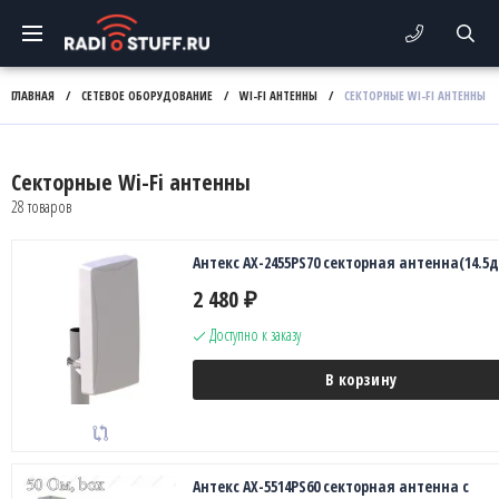
ГЛАВНАЯ
/
СЕТЕВОЕ ОБОРУДОВАНИЕ
/
WI-FI АНТЕННЫ
/
СЕКТОРНЫЕ WI-FI АНТЕННЫ
Секторные Wi-Fi антенны
28 товаров
Антекс AX-2455PS70 секторная антенна(14.5д
2 480
₽
Доступно к заказу
В корзину
Антекс AX-5514PS60 секторная антенна с