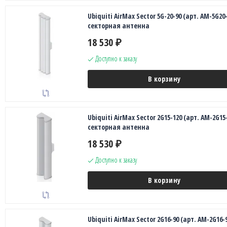
Ubiquiti AirMax Sector 5G-20-90 (арт. AM-5G20-
секторная антенна
18 530
₽
Доступно к заказу
В корзину
Ubiquiti AirMax Sector 2G15-120 (арт. AM-2G15-
секторная антенна
18 530
₽
Доступно к заказу
В корзину
Ubiquiti AirMax Sector 2G16-90 (арт. AM-2G16-9