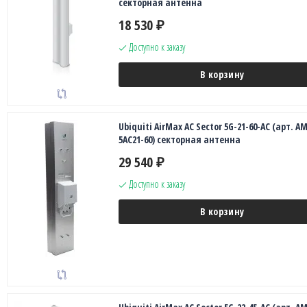
секторная антенна
18 530
₽
Доступно к заказу
В корзину
Ubiquiti AirMax AC Sector 5G-21-60-AC (арт. AM
5AC21-60) секторная антенна
29 540
₽
Доступно к заказу
В корзину