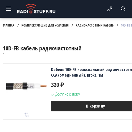
ГЛАВНАЯ
/
КОМПЛЕКТУЮЩИЕ ДЛЯ УСИЛЕНИЯ
/
РАДИОЧАСТОТНЫЙ КАБЕЛЬ
/
10D-FB
10D-FB кабель радиочастотный
1 товар
Кабель 10D-FB коаксиальный радиочастот
CCA (омедненный), Kroks, 1м
320
₽
Доступно к заказу
В корзину