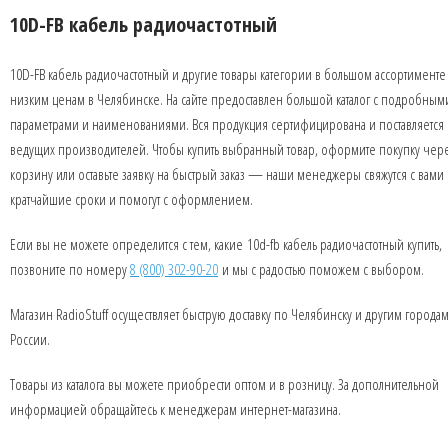
10D-FB кабель радиочастотный
10D-FB кабель радиочастотный и другие товары категории в большом ассортименте
низким ценам в Челябинске. На сайте предоставлен большой каталог с подробным
параметрами и наименованиями. Вся продукция сертифицирована и поставляется 
ведущих производителей. Чтобы купить выбранный товар, оформите покупку чер
корзину или оставьте заявку на быстрый заказ — наши менеджеры свяжутся с вами 
кратчайшие сроки и помогут с оформлением.
Если вы не можете определится с тем, какие 10d-fb кабель радиочастотный купить,
позвоните по номеру
8 (800) 302-90-20
и мы с радостью поможем с выбором.
Магазин RadioStuff осуществляет быструю доставку по Челябинску и другим города
России.
Товары из каталога вы можете приобрести оптом и в розницу. За дополнительной
информацией обращайтесь к менеджерам интернет-магазина.