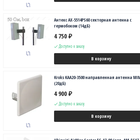
Антекс AX-5514PS60 секторная антенна с
гермобоком (14дБ)
4 750
₽
Доступно к заказу
В корзину
Kroks KAA20-3500 направленная антенна MI
(20дБ)
4 900
₽
Доступно к заказу
В корзину