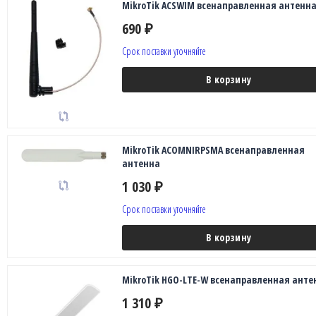
MikroTik ACSWIM всенаправленная антенн
690
₽
Срок поставки уточняйте
В корзину
MikroTik ACOMNIRPSMA всенаправленная
антенна
1 030
₽
Срок поставки уточняйте
В корзину
MikroTik HGO-LTE-W всенаправленная анте
1 310
₽