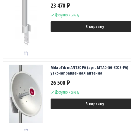
23 470
₽
Доступно к заказу
В корзину
MikroTik mANT30 PA (арт. MTAD-5G-30D3-PA)
узконаправленная антенна
26 500
₽
Доступно к заказу
В корзину