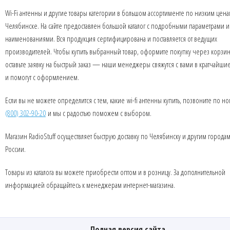
Wi-Fi антенны и другие товары категории в большом ассортименте по низким цена
Челябинске. На сайте предоставлен большой каталог с подробными параметрами и
наименованиями. Вся продукция сертифицирована и поставляется от ведущих
производителей. Чтобы купить выбранный товар, оформите покупку через корзин
оставьте заявку на быстрый заказ — наши менеджеры свяжутся с вами в кратчайши
и помогут с оформлением.
Если вы не можете определится с тем, какие wi-fi антенны купить, позвоните по 
(800) 302-90-20
и мы с радостью поможем с выбором.
Магазин RadioStuff осуществляет быструю доставку по Челябинску и другим города
России.
Товары из каталога вы можете приобрести оптом и в розницу. За дополнительной
информацией обращайтесь к менеджерам интернет-магазина.
Полная версия сайта