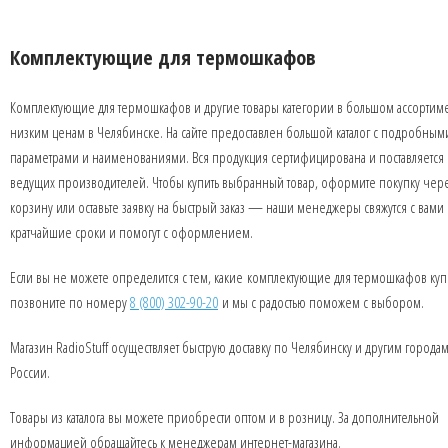
Комплектующие для термошкафов
Комплектующие для термошкафов и другие товары категории в большом ассортим
низким ценам в Челябинске. На сайте предоставлен большой каталог с подробным
параметрами и наименованиями. Вся продукция сертифицирована и поставляется 
ведущих производителей. Чтобы купить выбранный товар, оформите покупку чер
корзину или оставьте заявку на быстрый заказ — наши менеджеры свяжутся с вами 
кратчайшие сроки и помогут с оформлением.
Если вы не можете определится с тем, какие комплектующие для термошкафов купи
позвоните по номеру
8 (800) 302-90-20
и мы с радостью поможем с выбором.
Магазин RadioStuff осуществляет быструю доставку по Челябинску и другим города
России.
Товары из каталога вы можете приобрести оптом и в розницу. За дополнительной
информацией обращайтесь к менеджерам интернет-магазина.