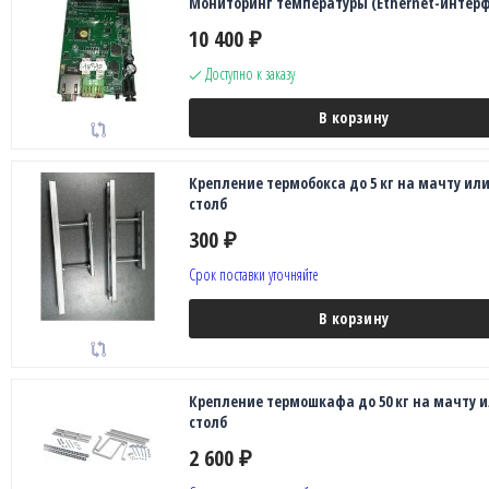
Мониторинг температуры (Ethernet-интерф
10 400
₽
Доступно к заказу
В корзину
Крепление термобокса до 5 кг на мачту ил
столб
300
₽
Срок поставки уточняйте
В корзину
Крепление термошкафа до 50 кг на мачту 
столб
2 600
₽