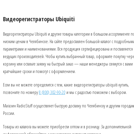
Видеорегистраторы Ubiquiti
Видеорегистраторы Ubiquiti и другие товары категории в большом ассортименте п
низким ценам в Челябинске. На сайте предоставлен большой каталог с подробным
параметрами и наименованиями. Вся продукция сертифицирована и поставляется 
ведущих производителей. Чтобы купить выбранный товар, оформите покупку чер
корзину или оставьте заявку на быстрый заказ — наши менеджеры свяжутся с вами 
кратчайшие сроки и помогут с оформлением.
Если вы не можете определится с тем, какие видеорегистраторы ubiquiti купить,
позвоните по номеру
8 (800) 302-90-20
и мы с радостью поможем с выбором.
Магазин RadioStuff осуществляет быструю доставку по Челябинску и другим города
России.
Товары из каталога вы можете приобрести оптом и в розницу. За дополнительной