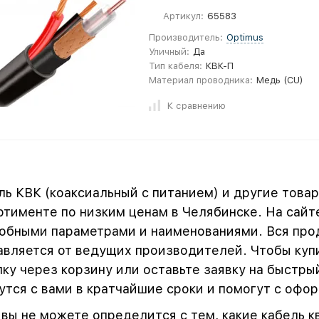
Артикул:
65583
Производитель:
Optimus
Уличный:
Да
Тип кабеля:
КВК-П
Материал проводника:
Медь (CU)
К сравнению
ль КВК (коаксиальный с питанием) и другие това
ртименте по низким ценам в Челябинске. На сайт
обными параметрами и наименованиями. Вся про
авляется от ведущих производителей. Чтобы куп
пку через корзину или оставьте заявку на быстр
утся с вами в кратчайшие сроки и помогут с офо
 вы не можете определится с тем, какие кабель кв