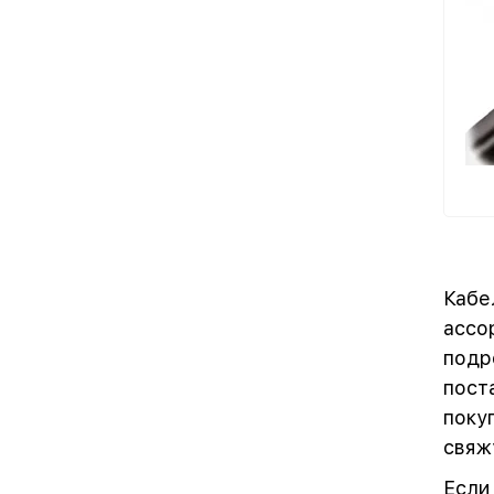
Кабе
ассо
подр
пост
поку
свяж
Если