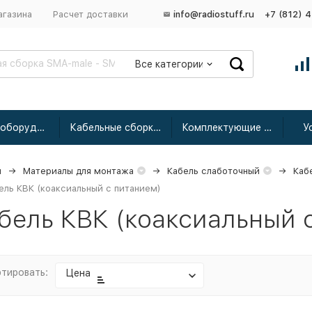
агазина
Расчет доставки
info@radiostuff.ru
+7 (812) 
Все категории
Сетевое оборудование
Кабельные сборки радиочастотные
Комплектующие для усиления
У
я
Материалы для монтажа
Кабель слаботочный
Каб
ель КВК (коаксиальный с питанием)
бель КВК (коаксиальный 
тировать:
Цена