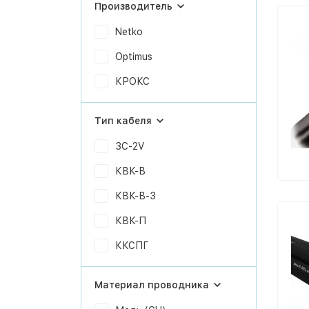
Производитель
Netko
Optimus
КРОКС
Тип кабеля
3C-2V
КВК-В
КВК-В-3
КВК-П
ККСПГ
Материал проводника