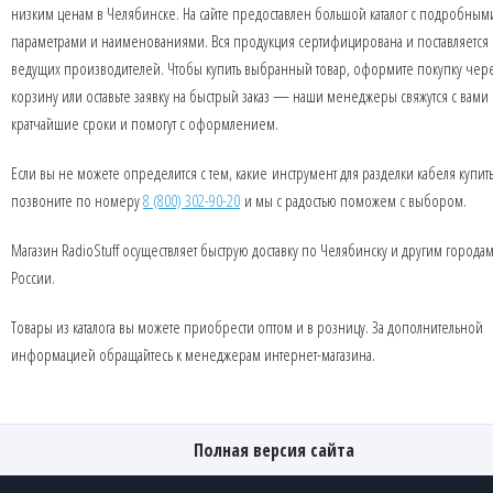
низким ценам в Челябинске. На сайте предоставлен большой каталог с подробным
параметрами и наименованиями. Вся продукция сертифицирована и поставляется 
ведущих производителей. Чтобы купить выбранный товар, оформите покупку чер
корзину или оставьте заявку на быстрый заказ — наши менеджеры свяжутся с вами 
кратчайшие сроки и помогут с оформлением.
Если вы не можете определится с тем, какие инструмент для разделки кабеля купить
позвоните по номеру
8 (800) 302-90-20
и мы с радостью поможем с выбором.
Магазин RadioStuff осуществляет быструю доставку по Челябинску и другим города
России.
Товары из каталога вы можете приобрести оптом и в розницу. За дополнительной
информацией обращайтесь к менеджерам интернет-магазина.
Полная версия сайта