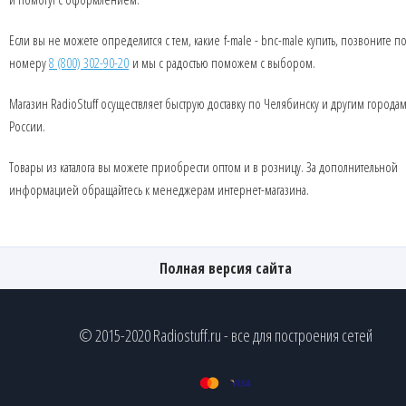
Если вы не можете определится с тем, какие f-male - bnc-male купить, позвоните п
номеру
8 (800) 302-90-20
и мы с радостью поможем с выбором.
Магазин RadioStuff осуществляет быструю доставку по Челябинску и другим города
России.
Товары из каталога вы можете приобрести оптом и в розницу. За дополнительной
информацией обращайтесь к менеджерам интернет-магазина.
Полная версия сайта
© 2015-2020 Radiostuff.ru - все для построения сетей