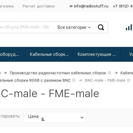
агазина
Расчет доставки
info@radiostuff.ru
+7 (812) 
Все категории
Сетевое оборудование
Кабельные сборки радиочастотные
Комплектующие для усиления
У
я
Производство радиочастотных кабельных сборок
Кабел
ельные сборки RG58 с раземом BNC
BNC-male - FME-male
C-male - FME-male
тировать:
Цена