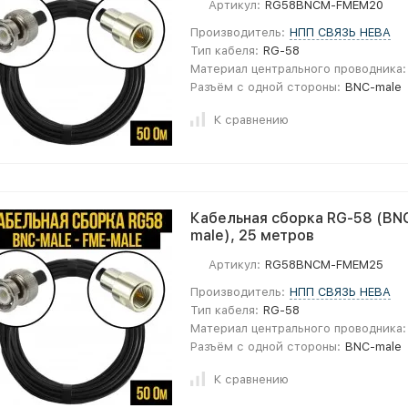
Артикул:
RG58BNCM-FMEM20
Производитель:
НПП СВЯЗЬ НЕВА
Тип кабеля:
RG-58
Материал центрального проводника:
Разъём с одной стороны:
BNC-male
К сравнению
Кабельная сборка RG-58 (BNC
male), 25 метров
Артикул:
RG58BNCM-FMEM25
Производитель:
НПП СВЯЗЬ НЕВА
Тип кабеля:
RG-58
Материал центрального проводника:
Разъём с одной стороны:
BNC-male
К сравнению