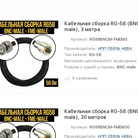
Кабельная сборка RG-58 (BNC
male), 3 метра
Артикул:
RG58BNCM-FMEM3
Производитель:
НПП СВЯЗЬ НЕВА
Тип кабеля:
RG-58
Материал центрального проводника:
Разъём с одной стороны:
BNC-male
К сравнению
Кабельная сборка RG-58 (BNC
male), 30 метров
Артикул:
RG58BNCM-FMEM30
Производитель:
НПП СВЯЗЬ НЕВА