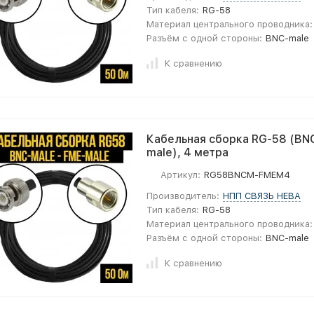
Тип кабеля:
RG-58
Материал центрального проводника:
Разъём с одной стороны:
BNC-male
К сравнению
Кабельная сборка RG-58 (BNC
male), 4 метра
Артикул:
RG58BNCM-FMEM4
Производитель:
НПП СВЯЗЬ НЕВА
Тип кабеля:
RG-58
Материал центрального проводника:
Разъём с одной стороны:
BNC-male
К сравнению