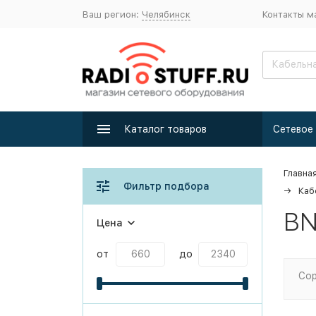
Ваш регион:
Челябинск
Контакты м
Каталог товаров
Главна
Фильтр подбора
Каб
BN
Цена
от
до
Сор