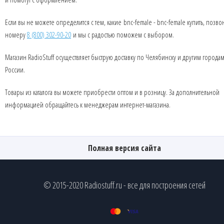
Если вы не можете определится с тем, какие bnc-female - bnc-female купить, позво
номеру
8 (800) 302-90-20
и мы с радостью поможем с выбором.
Магазин RadioStuff осуществляет быструю доставку по Челябинску и другим города
России.
Товары из каталога вы можете приобрести оптом и в розницу. За дополнительной
информацией обращайтесь к менеджерам интернет-магазина.
Полная версия сайта
© 2015-2020 Radiostuff.ru - все для построения сетей