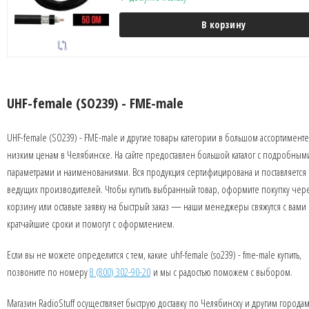
В корзину
UHF-female (SO239) - FME-male
UHF-female (SO239) - FME-male и другие товары категории в большом ассортимент
низким ценам в Челябинске. На сайте предоставлен большой каталог с подробным
параметрами и наименованиями. Вся продукция сертифицирована и поставляется 
ведущих производителей. Чтобы купить выбранный товар, оформите покупку чер
корзину или оставьте заявку на быстрый заказ — наши менеджеры свяжутся с вами 
кратчайшие сроки и помогут с оформлением.
Если вы не можете определится с тем, какие uhf-female (so239) - fme-male купить,
позвоните по номеру
8 (800) 302-90-20
и мы с радостью поможем с выбором.
Магазин RadioStuff осуществляет быструю доставку по Челябинску и другим города