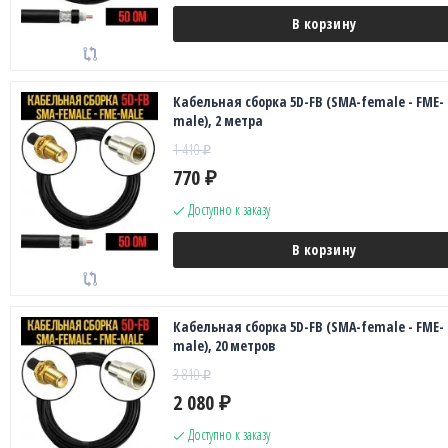
В корзину
Кабельная сборка 5D-FB (SMA-female - FME-
male), 2 метра
1 410
₽
770
₽
Доступно к заказу
В корзину
Кабельная сборка 5D-FB (SMA-female - FME-
male), 20 метров
3 810
₽
2 080
₽
Доступно к заказу