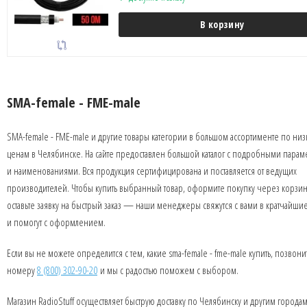
В корзину
SMA-female - FME-male
SMA-female - FME-male и другие товары категории в большом ассортименте по ни
ценам в Челябинске. На сайте предоставлен большой каталог с подробными парам
и наименованиями. Вся продукция сертифицирована и поставляется от ведущих
производителей. Чтобы купить выбранный товар, оформите покупку через корзин
оставьте заявку на быстрый заказ — наши менеджеры свяжутся с вами в кратчайши
и помогут с оформлением.
Если вы не можете определится с тем, какие sma-female - fme-male купить, позвони
номеру
8 (800) 302-90-20
и мы с радостью поможем с выбором.
Магазин RadioStuff осуществляет быструю доставку по Челябинску и другим города