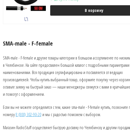
В корзину
SMA-male - F-female
SMA-male - F-female и другие товары категории в большом ассортименте по низки
в Челябинске. На сайте предоставлен большой каталог с подробными параметрами
наименованиями. Вся продукция сертифицирована и поставляется от ведущих
производителей. Чтобы купить выбранный товар, оформите покупку через корзин
оставьте заявку на быстрый заказ — наши менеджеры свяжутся с вами в кратчайши
и помогут с оформлением.
Если вы не можете определится с тем, какие sma-male - f-female купить, позвоните 
номеру
8 (800) 302-90-20
и мы с радостью поможем с выбором.
Магазин RadioStuff осуществляет быструю доставку по Челябинску и другим города