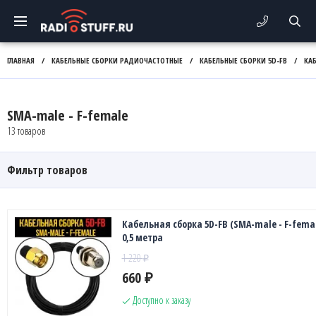
ГЛАВНАЯ
/
КАБЕЛЬНЫЕ СБОРКИ РАДИОЧАСТОТНЫЕ
/
КАБЕЛЬНЫЕ СБОРКИ 5D-FB
/
КА
SMA-male - F-female
13 товаров
Фильтр товаров
Кабельная сборка 5D-FB (SMA-male - F-femal
0,5 метра
1 220
₽
660
₽
Доступно к заказу