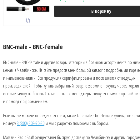
В корзину
BNC-male - BNC-female
BNC-male - BNC-female и другие товары категории в большом ассортименте по низ
ценам в Челябинске. На сайте предоставлен большой каталог с подробными парам
и наименованиями. Вся продукция сертифицирована и поставляется от ведущих
производителей. Чтобы купить выбранный товар, оформите покупку через корзин
оставьте заявку на быстрый заказ — наши менеджеры свяжутся с вами в кратчайши
и помогут с оформлением.
Если вы не можете определится с тем, какие bnc-male - bnc-female купить, позвони
номеру
8 (800) 302-90-20
и мы с радостью поможем с выбором.
Магазин RadioStuff осуществляет быструю доставку по Челябинску и другим города